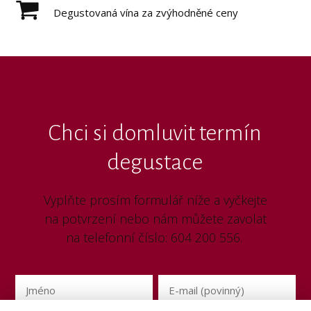
Degustovaná vína za zvýhodněné ceny
Chci si domluvit termín
degustace
Vyplňte prosím formulář níže a vyčkejte
na potvrzení nebo nám můžete zavolat
na telefonní číslo: 604 200 556.