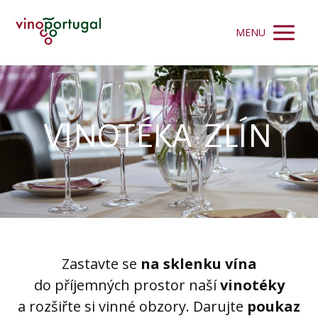
MENU
VINOTÉKA ZLÍN
Zastavte se
na sklenku vína
do příjemných prostor naší
vinotéky
a rozšiřte si vinné obzory.
Darujte
poukaz