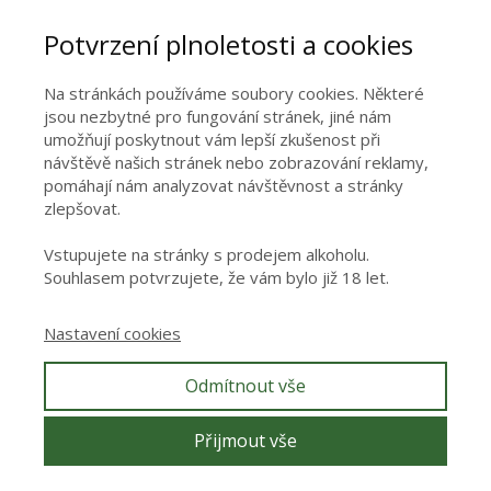
Potvrzení plnoletosti a cookies
Na stránkách používáme soubory cookies. Některé
jsou nezbytné pro fungování stránek, jiné nám
umožňují poskytnout vám lepší zkušenost při
návštěvě našich stránek nebo zobrazování reklamy,
pomáhají nám analyzovat návštěvnost a stránky
Vaše osobní údaje budou použity pouze pro účely vyřešení
zlepšovat.
vašeho dotazu.
Zásady zpracování osobních údajů
Vstupujete na stránky s prodejem alkoholu.
Odeslat
Souhlasem potvrzujete, že vám bylo již 18 let.
Nastavení cookies
Odmítnout vše
Přijmout vše
ⓒ Kateřina Svatoňová 2025